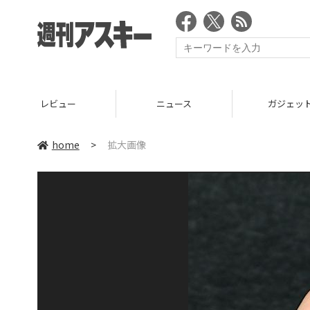
レビュー
ニュース
ガジェッ
home
>
拡大画像