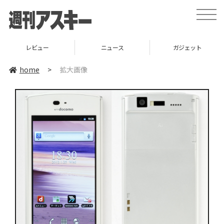
toggle
naviga
レビュー
ニュース
ガジェット
home
>
拡大画像