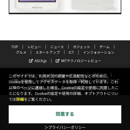
TOP
レビュー
ニュース
ガジェット
ゲーム
グルメ
スタートアップ
ICT
インフォメーション
ASCII.jp
MITテクノロジーレビュー
サイトポリシー
プライバシーポリシー
運営会社
このサイトでは、利用状況の把握や広告配信などのために、
お問い合わせ
広告掲載
スタッフ募集
電子版について
Cookieを使用してアクセスデータを取得・利用しています。これ
以降のページに遷移した場合、Cookieの設定や使用に同意したこ
©KADOKAWA ASCII Research Laboratories, Inc. 2026
とになります。Cookieの設定や使用の詳細、オプトアウトについ
ては
詳細
をご覧ください。
同意する
＞プライバシーポリシー