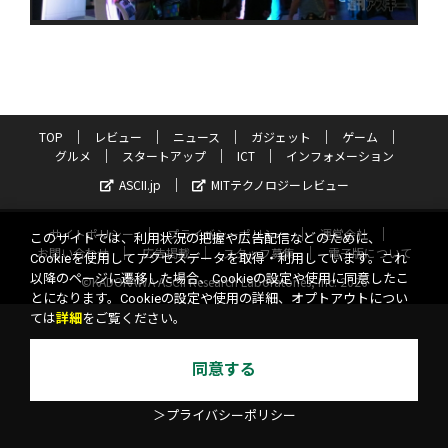
TOP
レビュー
ニュース
ガジェット
ゲーム
グルメ
スタートアップ
ICT
インフォメーション
ASCII.jp
MITテクノロジーレビュー
サイトポリシー
プライバシーポリシー
運営会社
このサイトでは、利用状況の把握や広告配信などのために、
お問い合わせ
広告掲載
スタッフ募集
電子版について
Cookieを使用してアクセスデータを取得・利用しています。これ
以降のページに遷移した場合、Cookieの設定や使用に同意したこ
©KADOKAWA ASCII Research Laboratories, Inc. 2026
とになります。Cookieの設定や使用の詳細、オプトアウトについ
ては
詳細
をご覧ください。
同意する
＞プライバシーポリシー