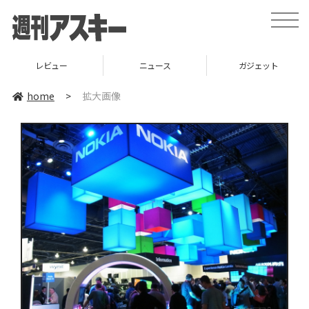
toggle
naviga
レビュー
ニュース
ガジェット
home
>
拡大画像