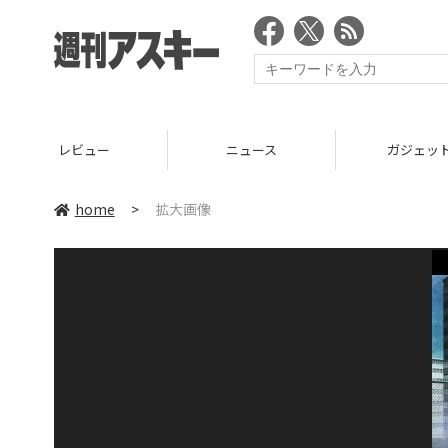
レビュー
ニュース
ガジェッ
home
>
拡大画像