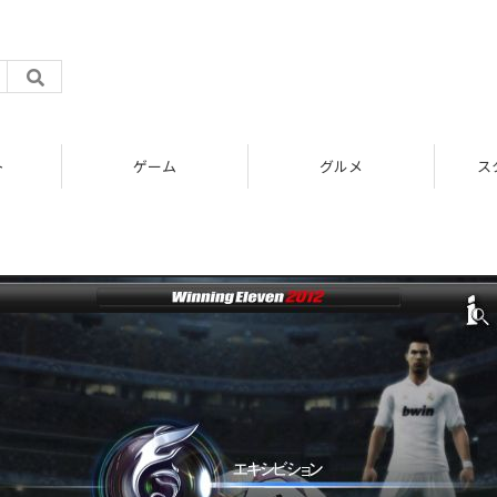
ト
ゲーム
グルメ
ス