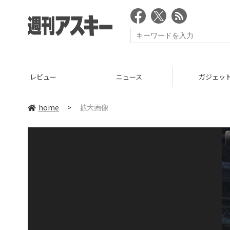
レビュー
ニュース
ガジェッ
home
>
拡大画像