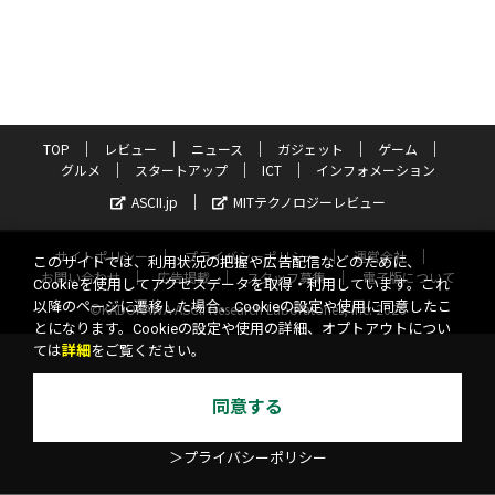
TOP
レビュー
ニュース
ガジェット
ゲーム
グルメ
スタートアップ
ICT
インフォメーション
ASCII.jp
MITテクノロジーレビュー
サイトポリシー
プライバシーポリシー
運営会社
このサイトでは、利用状況の把握や広告配信などのために、
お問い合わせ
広告掲載
スタッフ募集
電子版について
Cookieを使用してアクセスデータを取得・利用しています。これ
以降のページに遷移した場合、Cookieの設定や使用に同意したこ
©KADOKAWA ASCII Research Laboratories, Inc. 2026
とになります。Cookieの設定や使用の詳細、オプトアウトについ
ては
詳細
をご覧ください。
同意する
＞プライバシーポリシー