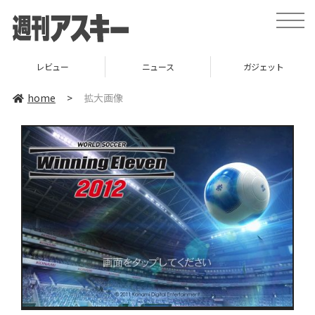
toggle
naviga
レビュー
ニュース
ガジェット
home
>
拡大画像