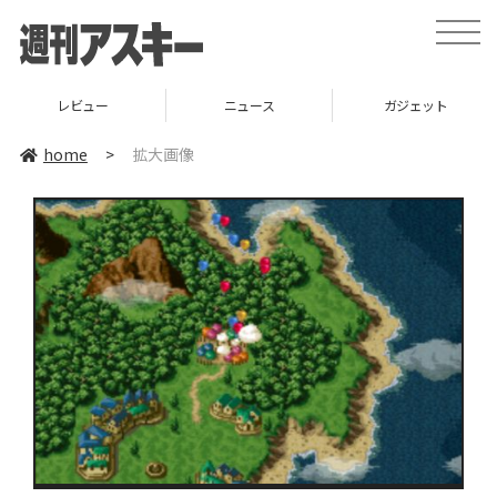
toggle
naviga
レビュー
ニュース
ガジェット
home
>
拡大画像