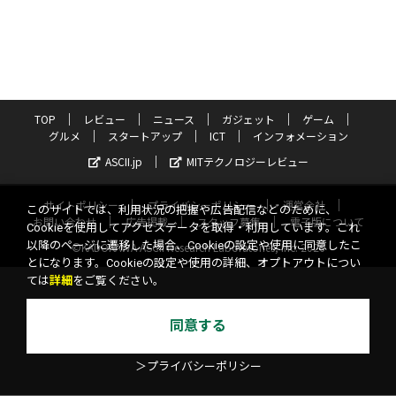
TOP
レビュー
ニュース
ガジェット
ゲーム
グルメ
スタートアップ
ICT
インフォメーション
ASCII.jp
MITテクノロジーレビュー
サイトポリシー
プライバシーポリシー
運営会社
このサイトでは、利用状況の把握や広告配信などのために、
お問い合わせ
広告掲載
スタッフ募集
電子版について
Cookieを使用してアクセスデータを取得・利用しています。これ
以降のページに遷移した場合、Cookieの設定や使用に同意したこ
©KADOKAWA ASCII Research Laboratories, Inc. 2026
とになります。Cookieの設定や使用の詳細、オプトアウトについ
ては
詳細
をご覧ください。
同意する
＞プライバシーポリシー