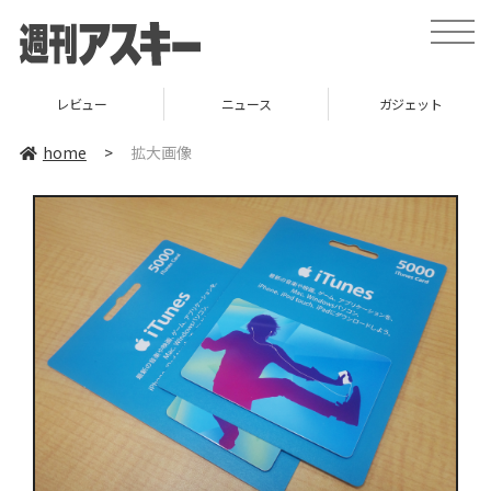
toggle
naviga
レビュー
ニュース
ガジェット
home
>
拡大画像