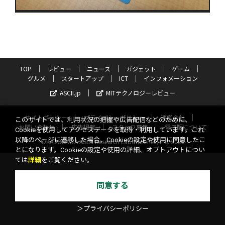
TOP
レビュー
ニュース
ガジェット
ゲーム
グルメ
スタートアップ
ICT
インフォメーション
ASCII.jp
MITテクノロジーレビュー
サイトポリシー
プライバシーポリシー
運営会社
このサイトでは、利用状況の把握や広告配信などのために、
お問い合わせ
広告掲載
スタッフ募集
電子版について
Cookieを使用してアクセスデータを取得・利用しています。これ
以降のページに遷移した場合、Cookieの設定や使用に同意したこ
©KADOKAWA ASCII Research Laboratories, Inc. 2026
とになります。Cookieの設定や使用の詳細、オプトアウトについ
ては
詳細
をご覧ください。
同意する
＞プライバシーポリシー