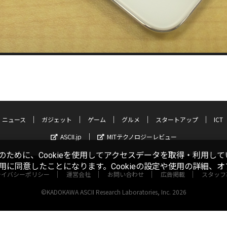
ニュース
ガジェット
ゲーム
グルメ
スタートアップ
ICT
ASCII.jp
MITテクノロジーレビュー
ために、Cookieを使用してアクセスデータを取得・利用して
使用に同意したことになります。Cookieの設定や使用の詳細、
ライバシーポリシー
運営会社
お問い合わせ
広告掲載
スタッフ
©KADOKAWA ASCII Research Laboratories, Inc. 2026