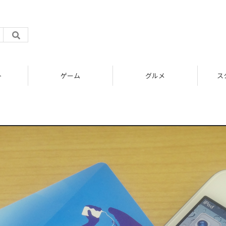
ト
ゲーム
グルメ
ス