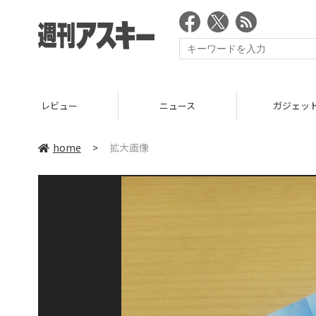
レビュー
ニュース
ガジェッ
home
>
拡大画像