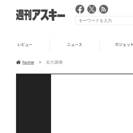
レビュー
ニュース
ガジェッ
home
>
拡大画像