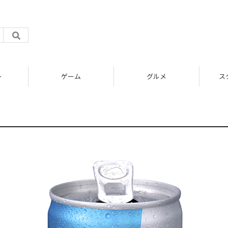
ト
ゲーム
グルメ
ス