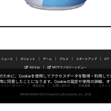
ニュース
ガジェット
ゲーム
グルメ
スタートアップ
ICT
ASCII.jp
MITテクノロジーレビュー
ために、Cookieを使用してアクセスデータを取得・利用して
使用に同意したことになります。Cookieの設定や使用の詳細、
ライバシーポリシー
運営会社
お問い合わせ
広告掲載
スタッフ
©KADOKAWA ASCII Research Laboratories, Inc. 2026