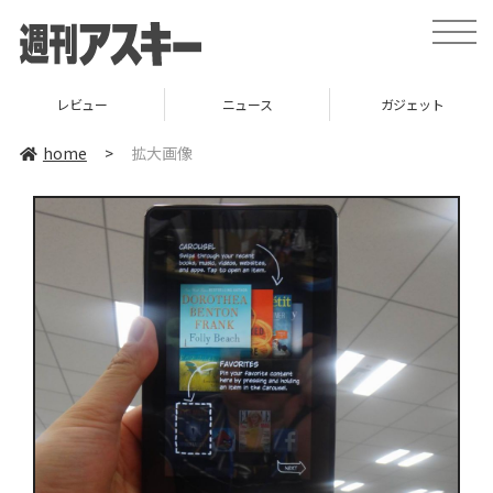
toggle
naviga
レビュー
ニュース
ガジェット
home
>
拡大画像