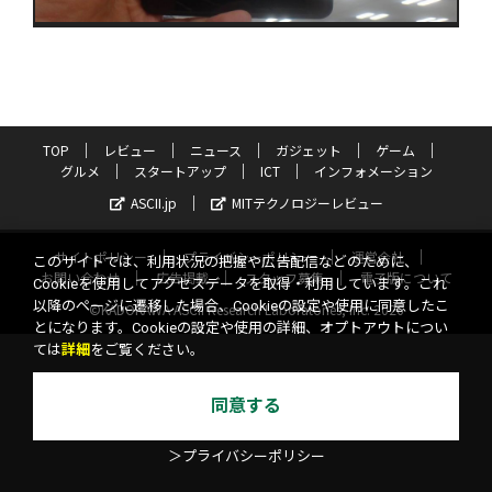
TOP
レビュー
ニュース
ガジェット
ゲーム
グルメ
スタートアップ
ICT
インフォメーション
ASCII.jp
MITテクノロジーレビュー
サイトポリシー
プライバシーポリシー
運営会社
このサイトでは、利用状況の把握や広告配信などのために、
お問い合わせ
広告掲載
スタッフ募集
電子版について
Cookieを使用してアクセスデータを取得・利用しています。これ
以降のページに遷移した場合、Cookieの設定や使用に同意したこ
©KADOKAWA ASCII Research Laboratories, Inc. 2026
とになります。Cookieの設定や使用の詳細、オプトアウトについ
ては
詳細
をご覧ください。
同意する
＞プライバシーポリシー