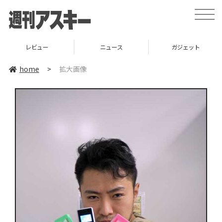
toggle
naviga
レビュー
ニュース
ガジェット
home
>
拡大画像