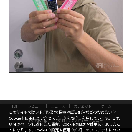
TOP
レビュー
ニュース
ガジェット
ゲーム
グルメ
スタートアップ
ICT
インフォメーション
このサイトでは、利用状況の把握や広告配信などのために、
Cookieを使用してアクセスデータを取得・利用しています。これ
ASCII.jp
MITテクノロジーレビュー
以降のページに遷移した場合、Cookieの設定や使用に同意したこ
とになります。Cookieの設定や使用の詳細、オプトアウトについ