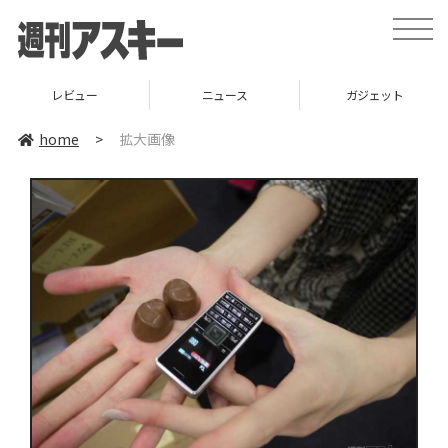
toggle
naviga
レビュー
ニュース
ガジェット
home
>
拡大画像