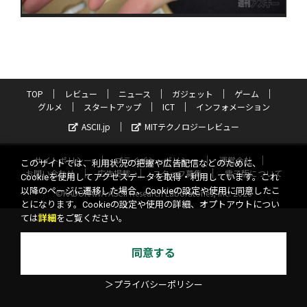
TOP
レビュー
ニュース
ガジェット
ゲーム
グルメ
スタートアップ
ICT
インフォメーション
ASCII.jp
MITテクノロジーレビュー
サイトポリシー
プライバシーポリシー
運営会社
このサイトでは、利用状況の把握や広告配信などのために、
お問い合わせ
広告掲載
スタッフ募集
電子版について
Cookieを使用してアクセスデータを取得・利用しています。これ
以降のページに遷移した場合、Cookieの設定や使用に同意したこ
©KADOKAWA ASCII Research Laboratories, Inc. 2026
とになります。Cookieの設定や使用の詳細、オプトアウトについ
ては
詳細
をご覧ください。
同意する
＞プライバシーポリシー