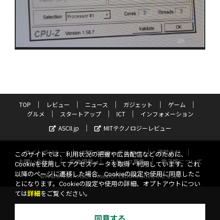
TOP
レビュー
ニュース
ガジェット
ゲーム
グルメ
スタートアップ
ICT
インフォメーション
ASCII.jp
MITテクノロジーレビュー
サイトポリシー
プライバシーポリシー
運営会社
このサイトでは、利用状況の把握や広告配信などのために、
お問い合わせ
広告掲載
スタッフ募集
電子版について
Cookieを使用してアクセスデータを取得・利用しています。これ
以降のページに遷移した場合、Cookieの設定や使用に同意したこ
©KADOKAWA ASCII Research Laboratories, Inc. 2026
とになります。Cookieの設定や使用の詳細、オプトアウトについ
ては
詳細
をご覧ください。
同意する