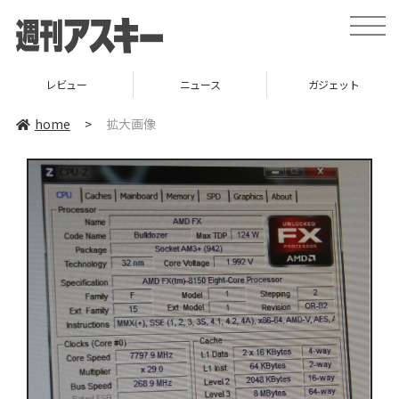
toggle
naviga
レビュー
ニュース
ガジェット
home
>
拡大画像