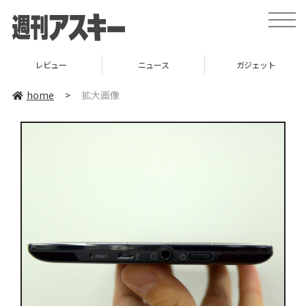
toggle
naviga
レビュー
ニュース
ガジェット
home
>
拡大画像