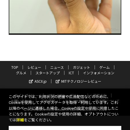
TOP
レビュー
ニュース
ガジェット
ゲーム
グルメ
スタートアップ
ICT
インフォメーション
ASCII.jp
MITテクノロジーレビュー
サイトポリシー
プライバシーポリシー
運営会社
このサイトでは、利用状況の把握や広告配信などのために、
お問い合わせ
広告掲載
スタッフ募集
電子版について
Cookieを使用してアクセスデータを取得・利用しています。これ
以降のページに遷移した場合、Cookieの設定や使用に同意したこ
©KADOKAWA ASCII Research Laboratories, Inc. 2026
とになります。Cookieの設定や使用の詳細、オプトアウトについ
ては
詳細
をご覧ください。