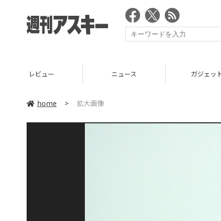
レビュー
ニュース
ガジェッ
home
>
拡大画像