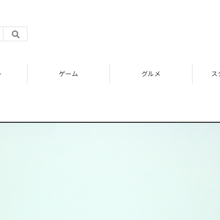
ト
ゲーム
グルメ
ス