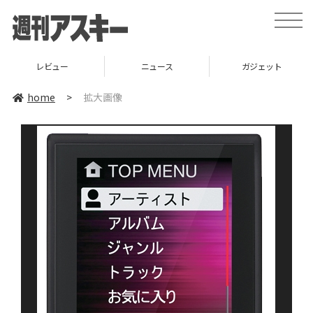
toggle
naviga
レビュー
ニュース
ガジェット
home
>
拡大画像