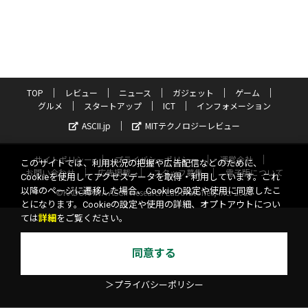
TOP
レビュー
ニュース
ガジェット
ゲーム
グルメ
スタートアップ
ICT
インフォメーション
ASCII.jp
MITテクノロジーレビュー
サイトポリシー
プライバシーポリシー
運営会社
このサイトでは、利用状況の把握や広告配信などのために、
お問い合わせ
広告掲載
スタッフ募集
電子版について
Cookieを使用してアクセスデータを取得・利用しています。これ
以降のページに遷移した場合、Cookieの設定や使用に同意したこ
©KADOKAWA ASCII Research Laboratories, Inc. 2026
とになります。Cookieの設定や使用の詳細、オプトアウトについ
ては
詳細
をご覧ください。
同意する
＞プライバシーポリシー