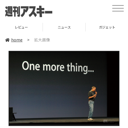
toggle
naviga
レビュー
ニュース
ガジェット
home
>
拡大画像