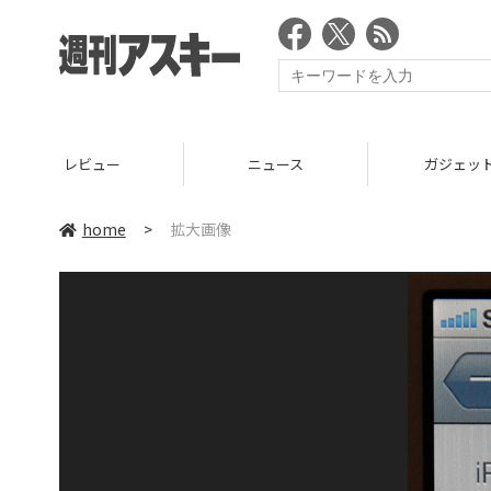
レビュー
ニュース
ガジェッ
home
>
拡大画像