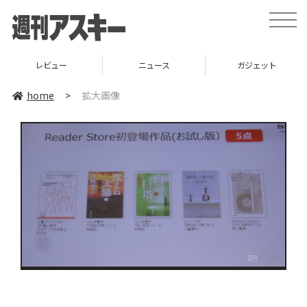
toggle
naviga
レビュー
ニュース
ガジェット
home
>
拡大画像