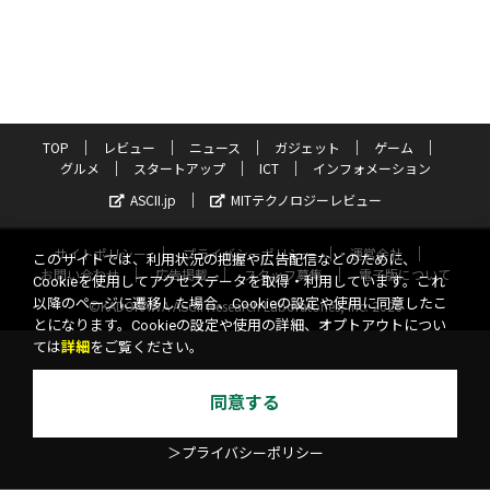
TOP
レビュー
ニュース
ガジェット
ゲーム
グルメ
スタートアップ
ICT
インフォメーション
ASCII.jp
MITテクノロジーレビュー
サイトポリシー
プライバシーポリシー
運営会社
このサイトでは、利用状況の把握や広告配信などのために、
お問い合わせ
広告掲載
スタッフ募集
電子版について
Cookieを使用してアクセスデータを取得・利用しています。これ
以降のページに遷移した場合、Cookieの設定や使用に同意したこ
©KADOKAWA ASCII Research Laboratories, Inc. 2026
とになります。Cookieの設定や使用の詳細、オプトアウトについ
ては
詳細
をご覧ください。
同意する
＞プライバシーポリシー