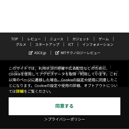
TOP
レビュー
ニュース
ガジェット
ゲーム
グルメ
スタートアップ
ICT
インフォメーション
ASCII.jp
MITテクノロジーレビュー
サイトポリシー
プライバシーポリシー
運営会社
このサイトでは、利用状況の把握や広告配信などのために、
お問い合わせ
広告掲載
スタッフ募集
電子版について
Cookieを使用してアクセスデータを取得・利用しています。これ
以降のページに遷移した場合、Cookieの設定や使用に同意したこ
©KADOKAWA ASCII Research Laboratories, Inc. 2026
とになります。Cookieの設定や使用の詳細、オプトアウトについ
ては
詳細
をご覧ください。
同意する
＞プライバシーポリシー