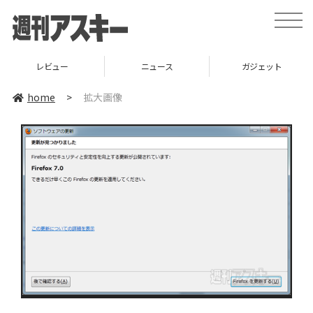
toggle
naviga
レビュー
ニュース
ガジェット
home
>
拡大画像