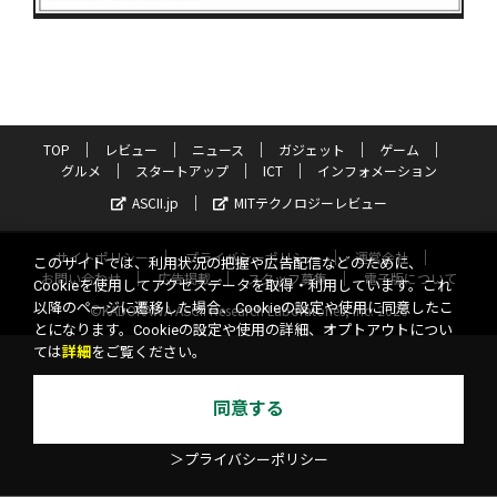
TOP
レビュー
ニュース
ガジェット
ゲーム
グルメ
スタートアップ
ICT
インフォメーション
ASCII.jp
MITテクノロジーレビュー
サイトポリシー
プライバシーポリシー
運営会社
このサイトでは、利用状況の把握や広告配信などのために、
お問い合わせ
広告掲載
スタッフ募集
電子版について
Cookieを使用してアクセスデータを取得・利用しています。これ
以降のページに遷移した場合、Cookieの設定や使用に同意したこ
©KADOKAWA ASCII Research Laboratories, Inc. 2026
とになります。Cookieの設定や使用の詳細、オプトアウトについ
ては
詳細
をご覧ください。
同意する
＞プライバシーポリシー