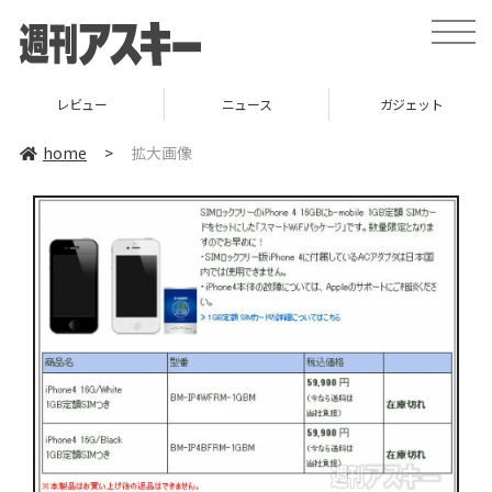
toggle
naviga
レビュー
ニュース
ガジェット
home
>
拡大画像