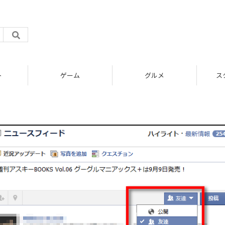
ト
ゲーム
グルメ
ス