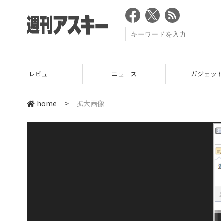
レビュー
ニュース
ガジェッ
home
>
拡大画像