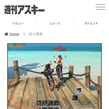
toggle
naviga
レビュー
ニュース
ガジェット
home
>
拡大画像