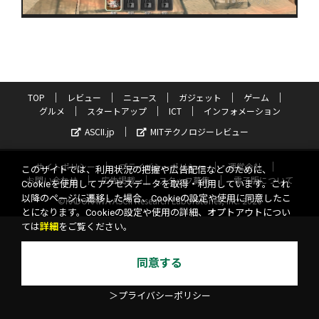
TOP
レビュー
ニュース
ガジェット
ゲーム
グルメ
スタートアップ
ICT
インフォメーション
ASCII.jp
MITテクノロジーレビュー
サイトポリシー
プライバシーポリシー
運営会社
このサイトでは、利用状況の把握や広告配信などのために、
お問い合わせ
広告掲載
スタッフ募集
電子版について
Cookieを使用してアクセスデータを取得・利用しています。これ
以降のページに遷移した場合、Cookieの設定や使用に同意したこ
©KADOKAWA ASCII Research Laboratories, Inc. 2026
とになります。Cookieの設定や使用の詳細、オプトアウトについ
ては
詳細
をご覧ください。
同意する
＞プライバシーポリシー