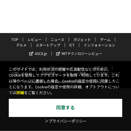
TOP
レビュー
ニュース
ガジェット
ゲーム
グルメ
スタートアップ
ICT
インフォメーション
ASCII.jp
MITテクノロジーレビュー
サイトポリシー
プライバシーポリシー
運営会社
このサイトでは、利用状況の把握や広告配信などのために、
お問い合わせ
広告掲載
スタッフ募集
電子版について
Cookieを使用してアクセスデータを取得・利用しています。これ
以降のページに遷移した場合、Cookieの設定や使用に同意したこ
©KADOKAWA ASCII Research Laboratories, Inc. 2026
とになります。Cookieの設定や使用の詳細、オプトアウトについ
ては
詳細
をご覧ください。
同意する
＞プライバシーポリシー