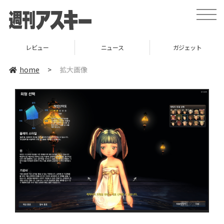
toggle
naviga
レビュー
ニュース
ガジェット
home
>
拡大画像