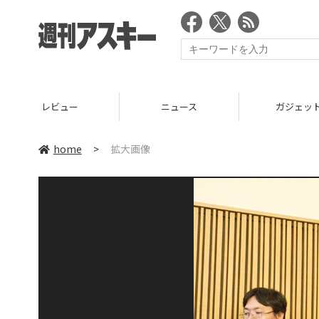
レビュー
ニュース
ガジェッ
home
>
拡大画像