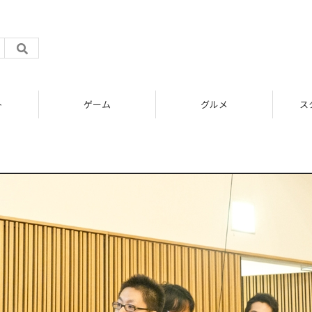
ト
ゲーム
グルメ
ス