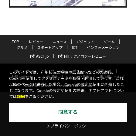
TOP
レビュー
ニュース
ガジェット
ゲーム
グルメ
スタートアップ
ICT
インフォメーション
ASCII.jp
MITテクノロジーレビュー
サイトポリシー
プライバシーポリシー
運営会社
このサイトでは、利用状況の把握や広告配信などのために、
お問い合わせ
広告掲載
スタッフ募集
電子版について
Cookieを使用してアクセスデータを取得・利用しています。これ
以降のページに遷移した場合、Cookieの設定や使用に同意したこ
©KADOKAWA ASCII Research Laboratories, Inc. 2026
とになります。Cookieの設定や使用の詳細、オプトアウトについ
ては
詳細
をご覧ください。
同意する
＞プライバシーポリシー