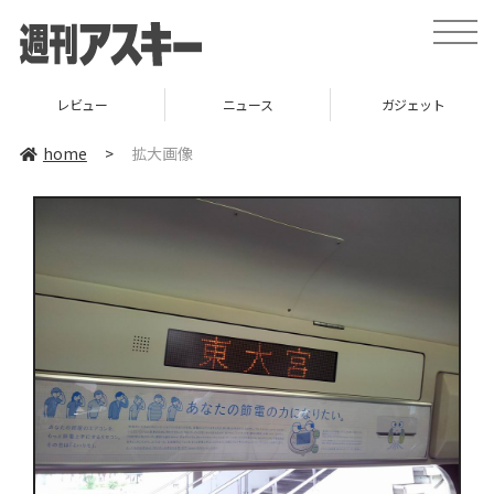
toggle
naviga
レビュー
ニュース
ガジェット
home
>
拡大画像