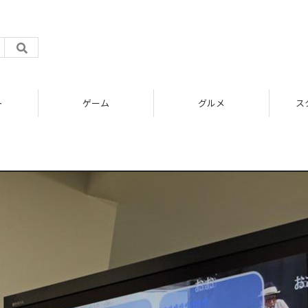
ト
ゲーム
グルメ
ス