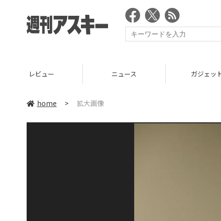
レビュー
ニュース
ガジェッ
home
>
拡大画像