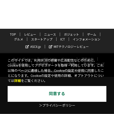
TOP
レビュー
ニュース
ガジェット
ゲーム
グルメ
スタートアップ
ICT
インフォメーション
ASCII.jp
MITテクノロジーレビュー
サイトポリシー
プライバシーポリシー
運営会社
このサイトでは、利用状況の把握や広告配信などのために、
お問い合わせ
広告掲載
スタッフ募集
電子版について
Cookieを使用してアクセスデータを取得・利用しています。これ
以降のページに遷移した場合、Cookieの設定や使用に同意したこ
©KADOKAWA ASCII Research Laboratories, Inc. 2026
とになります。Cookieの設定や使用の詳細、オプトアウトについ
ては
詳細
をご覧ください。
同意する
＞プライバシーポリシー