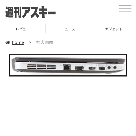
toggle
naviga
レビュー
ニュース
ガジェット
home
>
拡大画像