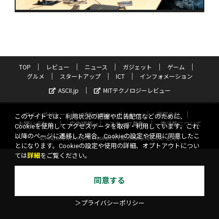
TOP
レビュー
ニュース
ガジェット
ゲーム
グルメ
スタートアップ
ICT
インフォメーション
ASCII.jp
MITテクノロジーレビュー
サイトポリシー
プライバシーポリシー
運営会社
このサイトでは、利用状況の把握や広告配信などのために、
お問い合わせ
広告掲載
スタッフ募集
電子版について
Cookieを使用してアクセスデータを取得・利用しています。これ
以降のページに遷移した場合、Cookieの設定や使用に同意したこ
©KADOKAWA ASCII Research Laboratories, Inc. 2026
とになります。Cookieの設定や使用の詳細、オプトアウトについ
ては
詳細
をご覧ください。
同意する
＞プライバシーポリシー