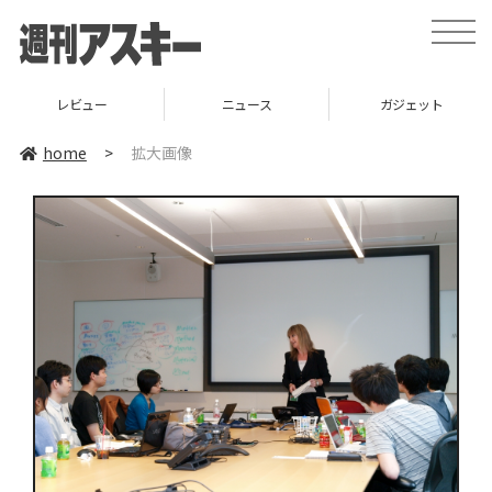
toggle
naviga
レビュー
ニュース
ガジェット
home
>
拡大画像