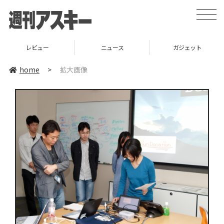
toggle
naviga
レビュー
ニュース
ガジェット
home
>
拡大画像