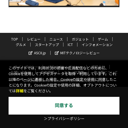
TOP
レビュー
ニュース
ガジェット
ゲーム
グルメ
スタートアップ
ICT
インフォメーション
ASCII.jp
MITテクノロジーレビュー
サイトポリシー
プライバシーポリシー
運営会社
このサイトでは、利用状況の把握や広告配信などのために、
お問い合わせ
広告掲載
スタッフ募集
電子版について
Cookieを使用してアクセスデータを取得・利用しています。これ
以降のページに遷移した場合、Cookieの設定や使用に同意したこ
©KADOKAWA ASCII Research Laboratories, Inc. 2026
とになります。Cookieの設定や使用の詳細、オプトアウトについ
ては
詳細
をご覧ください。
同意する
＞プライバシーポリシー