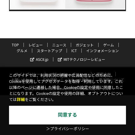
TOP
レビュー
ニュース
ガジェット
ゲーム
グルメ
スタートアップ
ICT
インフォメーション
ASCII.jp
MITテクノロジーレビュー
サイトポリシー
プライバシーポリシー
運営会社
このサイトでは、利用状況の把握や広告配信などのために、
お問い合わせ
広告掲載
スタッフ募集
電子版について
Cookieを使用してアクセスデータを取得・利用しています。これ
以降のページに遷移した場合、Cookieの設定や使用に同意したこ
©KADOKAWA ASCII Research Laboratories, Inc. 2026
とになります。Cookieの設定や使用の詳細、オプトアウトについ
ては
詳細
をご覧ください。
同意する
＞プライバシーポリシー