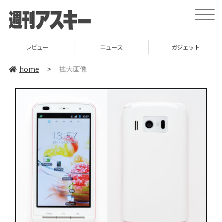
toggle
naviga
レビュー
ニュース
ガジェット
home
>
拡大画像