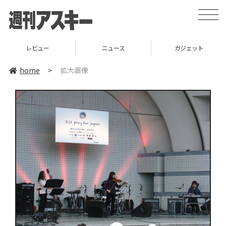
toggle
naviga
レビュー
ニュース
ガジェット
home
>
拡大画像