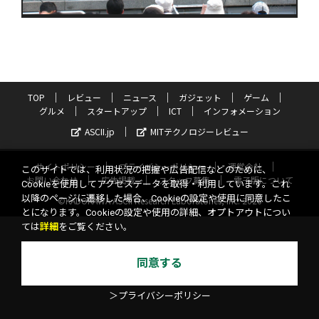
TOP
レビュー
ニュース
ガジェット
ゲーム
グルメ
スタートアップ
ICT
インフォメーション
ASCII.jp
MITテクノロジーレビュー
サイトポリシー
プライバシーポリシー
運営会社
このサイトでは、利用状況の把握や広告配信などのために、
お問い合わせ
広告掲載
スタッフ募集
電子版について
Cookieを使用してアクセスデータを取得・利用しています。これ
以降のページに遷移した場合、Cookieの設定や使用に同意したこ
©KADOKAWA ASCII Research Laboratories, Inc. 2026
とになります。Cookieの設定や使用の詳細、オプトアウトについ
ては
詳細
をご覧ください。
同意する
＞プライバシーポリシー