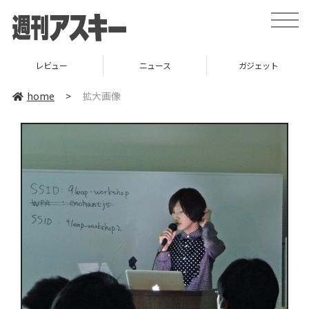
toggle
naviga
レビュー
ニュース
ガジェット
home
>
拡大画像