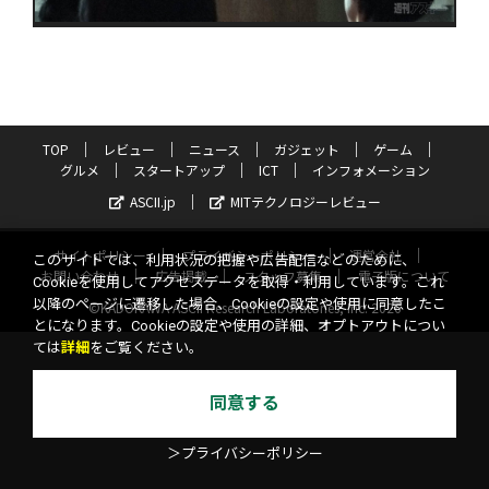
TOP
レビュー
ニュース
ガジェット
ゲーム
グルメ
スタートアップ
ICT
インフォメーション
ASCII.jp
MITテクノロジーレビュー
サイトポリシー
プライバシーポリシー
運営会社
このサイトでは、利用状況の把握や広告配信などのために、
お問い合わせ
広告掲載
スタッフ募集
電子版について
Cookieを使用してアクセスデータを取得・利用しています。これ
以降のページに遷移した場合、Cookieの設定や使用に同意したこ
©KADOKAWA ASCII Research Laboratories, Inc. 2026
とになります。Cookieの設定や使用の詳細、オプトアウトについ
ては
詳細
をご覧ください。
同意する
＞プライバシーポリシー