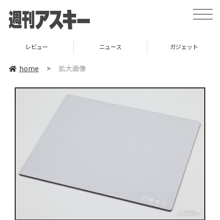
toggle
naviga
レビュー
ニュース
ガジェット
home
>
拡大画像