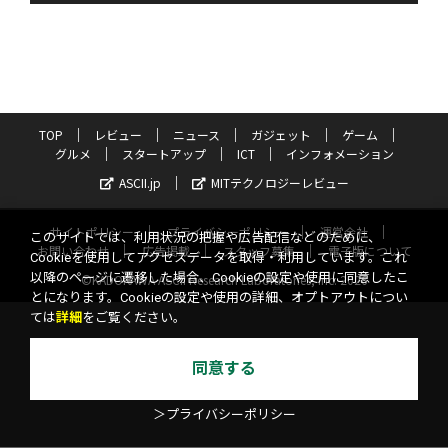
TOP
レビュー
ニュース
ガジェット
ゲーム
グルメ
スタートアップ
ICT
インフォメーション
ASCII.jp
MITテクノロジーレビュー
サイトポリシー
プライバシーポリシー
運営会社
このサイトでは、利用状況の把握や広告配信などのために、
お問い合わせ
広告掲載
スタッフ募集
電子版について
Cookieを使用してアクセスデータを取得・利用しています。これ
以降のページに遷移した場合、Cookieの設定や使用に同意したこ
©KADOKAWA ASCII Research Laboratories, Inc. 2026
とになります。Cookieの設定や使用の詳細、オプトアウトについ
ては
詳細
をご覧ください。
同意する
＞プライバシーポリシー