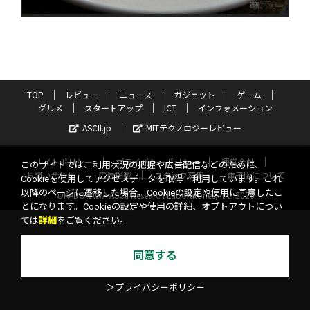
TOP
レビュー
ニュース
ガジェット
ゲーム
グルメ
スタートアップ
ICT
インフォメーション
ASCII.jp
MITテクノロジーレビュー
サイトポリシー
プライバシーポリシー
運営会社
このサイトでは、利用状況の把握や広告配信などのために、
お問い合わせ
広告掲載
スタッフ募集
電子版について
Cookieを使用してアクセスデータを取得・利用しています。これ
以降のページに遷移した場合、Cookieの設定や使用に同意したこ
©KADOKAWA ASCII Research Laboratories, Inc. 2026
とになります。Cookieの設定や使用の詳細、オプトアウトについ
ては
詳細
をご覧ください。
同意する
＞プライバシーポリシー