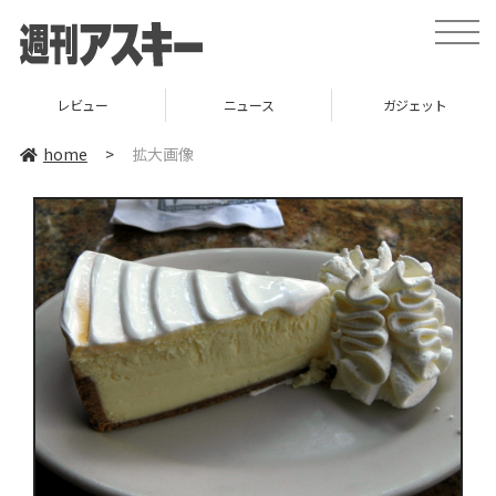
toggle
naviga
レビュー
ニュース
ガジェット
home
>
拡大画像