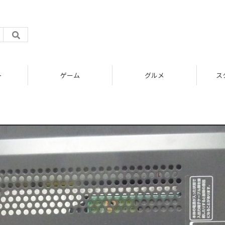
ト
ゲーム
グルメ
ス