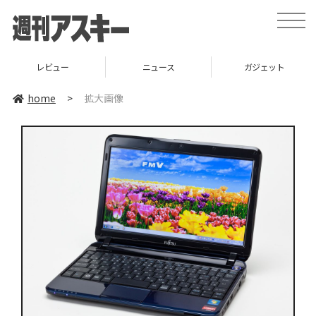
toggle
naviga
レビュー
ニュース
ガジェット
home
>
拡大画像