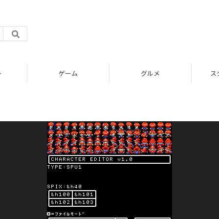
ト
ゲーム
グルメ
ス