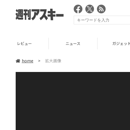
レビュー
ニュース
ガジェッ
home
>
拡大画像