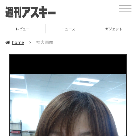
toggle
naviga
レビュー
ニュース
ガジェット
home
>
拡大画像