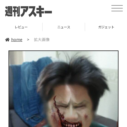
toggle
naviga
レビュー
ニュース
ガジェット
home
>
拡大画像