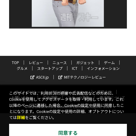
TOP
レビュー
ニュース
ガジェット
ゲーム
グルメ
スタートアップ
ICT
インフォメーション
ASCII.jp
MITテクノロジーレビュー
サイトポリシー
プライバシーポリシー
運営会社
このサイトでは、利用状況の把握や広告配信などのために、
お問い合わせ
広告掲載
スタッフ募集
電子版について
Cookieを使用してアクセスデータを取得・利用しています。これ
以降のページに遷移した場合、Cookieの設定や使用に同意したこ
©KADOKAWA ASCII Research Laboratories, Inc. 2026
とになります。Cookieの設定や使用の詳細、オプトアウトについ
ては
詳細
をご覧ください。
同意する