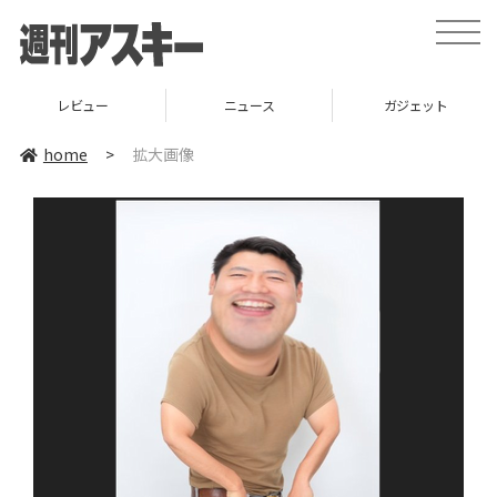
toggle
naviga
レビュー
ニュース
ガジェット
home
>
拡大画像