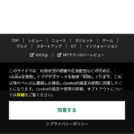
TOP
レビュー
ニュース
ガジェット
ゲーム
グルメ
スタートアップ
ICT
インフォメーション
ASCII.jp
MITテクノロジーレビュー
サイトポリシー
プライバシーポリシー
運営会社
このサイトでは、利用状況の把握や広告配信などのために、
お問い合わせ
広告掲載
スタッフ募集
電子版について
Cookieを使用してアクセスデータを取得・利用しています。これ
以降のページに遷移した場合、Cookieの設定や使用に同意したこ
©KADOKAWA ASCII Research Laboratories, Inc. 2026
とになります。Cookieの設定や使用の詳細、オプトアウトについ
ては
詳細
をご覧ください。
同意する
＞プライバシーポリシー