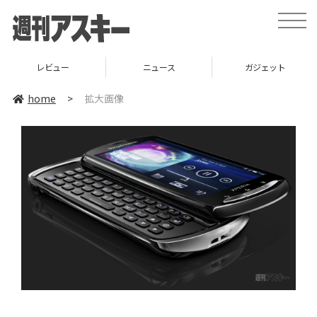
toggle
naviga
レビュー
ニュース
ガジェット
home
>
拡大画像