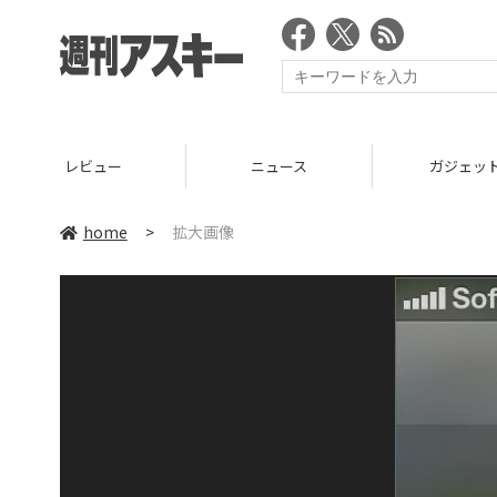
レビュー
ニュース
ガジェッ
home
>
拡大画像