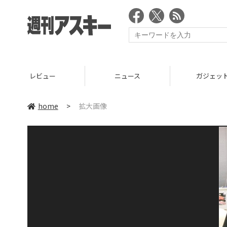
レビュー
ニュース
ガジェッ
home
>
拡大画像