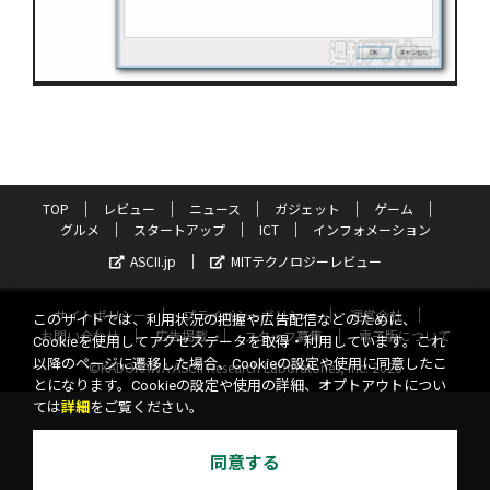
TOP
レビュー
ニュース
ガジェット
ゲーム
グルメ
スタートアップ
ICT
インフォメーション
ASCII.jp
MITテクノロジーレビュー
サイトポリシー
プライバシーポリシー
運営会社
このサイトでは、利用状況の把握や広告配信などのために、
お問い合わせ
広告掲載
スタッフ募集
電子版について
Cookieを使用してアクセスデータを取得・利用しています。これ
以降のページに遷移した場合、Cookieの設定や使用に同意したこ
©KADOKAWA ASCII Research Laboratories, Inc. 2026
とになります。Cookieの設定や使用の詳細、オプトアウトについ
ては
詳細
をご覧ください。
同意する