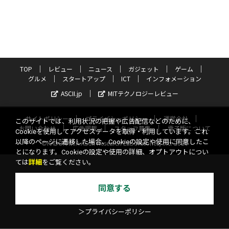
TOP
レビュー
ニュース
ガジェット
ゲーム
グルメ
スタートアップ
ICT
インフォメーション
ASCII.jp
MITテクノロジーレビュー
サイトポリシー
プライバシーポリシー
運営会社
このサイトでは、利用状況の把握や広告配信などのために、
お問い合わせ
広告掲載
スタッフ募集
電子版について
Cookieを使用してアクセスデータを取得・利用しています。これ
以降のページに遷移した場合、Cookieの設定や使用に同意したこ
©KADOKAWA ASCII Research Laboratories, Inc. 2026
とになります。Cookieの設定や使用の詳細、オプトアウトについ
ては
詳細
をご覧ください。
同意する
＞プライバシーポリシー