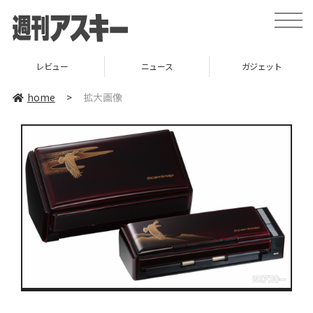
toggle
naviga
レビュー
ニュース
ガジェット
home
>
拡大画像