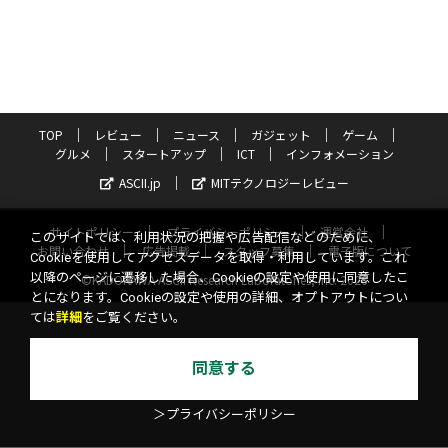
TOP
レビュー
ニュース
ガジェット
ゲーム
グルメ
スタートアップ
ICT
インフォメーション
ASCII.jp
MITテクノロジーレビュー
サイトポリシー
プライバシーポリシー
運営会社
このサイトでは、利用状況の把握や広告配信などのために、
お問い合わせ
広告掲載
スタッフ募集
電子版について
Cookieを使用してアクセスデータを取得・利用しています。これ
以降のページに遷移した場合、Cookieの設定や使用に同意したこ
©KADOKAWA ASCII Research Laboratories, Inc. 2026
とになります。Cookieの設定や使用の詳細、オプトアウトについ
ては
詳細
をご覧ください。
同意する
＞プライバシーポリシー