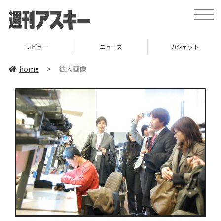
toggle
naviga
レビュー
ニュース
ガジェット
home
>
拡大画像