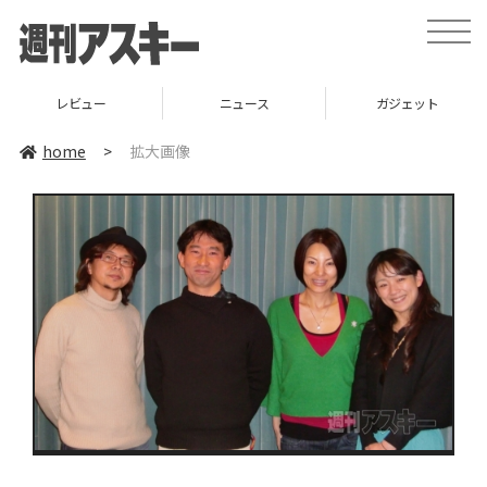
toggle
naviga
レビュー
ニュース
ガジェット
home
>
拡大画像