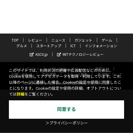
TOP
レビュー
ニュース
ガジェット
ゲーム
グルメ
スタートアップ
ICT
インフォメーション
ASCII.jp
MITテクノロジーレビュー
サイトポリシー
プライバシーポリシー
運営会社
このサイトでは、利用状況の把握や広告配信などのために、
お問い合わせ
広告掲載
スタッフ募集
電子版について
Cookieを使用してアクセスデータを取得・利用しています。これ
以降のページに遷移した場合、Cookieの設定や使用に同意したこ
©KADOKAWA ASCII Research Laboratories, Inc. 2026
とになります。Cookieの設定や使用の詳細、オプトアウトについ
ては
詳細
をご覧ください。
同意する
＞プライバシーポリシー