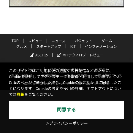
TOP
レビュー
ニュース
ガジェット
ゲーム
グルメ
スタートアップ
ICT
インフォメーション
ASCII.jp
MITテクノロジーレビュー
サイトポリシー
プライバシーポリシー
運営会社
このサイトでは、利用状況の把握や広告配信などのために、
お問い合わせ
広告掲載
スタッフ募集
電子版について
Cookieを使用してアクセスデータを取得・利用しています。これ
以降のページに遷移した場合、Cookieの設定や使用に同意したこ
©KADOKAWA ASCII Research Laboratories, Inc. 2026
とになります。Cookieの設定や使用の詳細、オプトアウトについ
ては
詳細
をご覧ください。
同意する
＞プライバシーポリシー