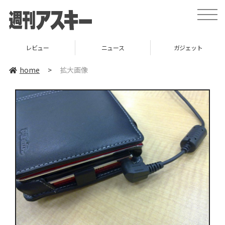
toggle
naviga
レビュー
ニュース
ガジェット
home
>
拡大画像